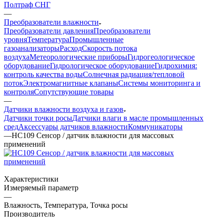
Полтраф СНГ
—
Преобразователи влажности
Преобразователи давления
Преобразователи
уровня
Температура
Промышленные
газоанализаторы
Расход
Скорость потока
воздуха
Метеорологические приборы
Гидрогеологическое
оборудование
Гидрологическое оборудование
Гидрохимия:
контроль качества воды
Солнечная радиация/тепловой
поток
Электромагнитные клапаны
Системы мониторинга и
контроля
Сопутствующие товары
—
Датчики влажности воздуха и газов
Датчики точки росы
Датчики влаги в масле промышленных
сред
Аксессуары датчиков влажности
Коммуникаторы
—
HC109 Сенсор / датчик влажности для массовых
применений
Характеристики
Измеряемый параметр
—
Влажность, Температура, Точка росы
Производитель