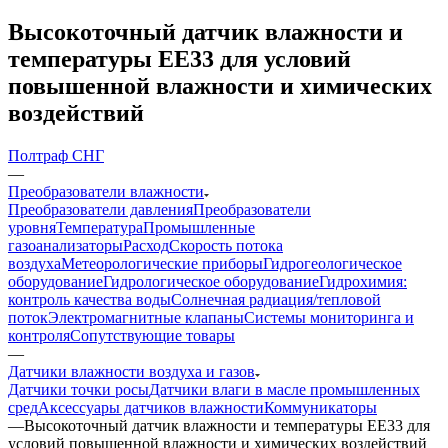
Высокоточный датчик влажности и
температуры ЕЕ33 для условий
повышенной влажности и химических
воздействий
Полтраф СНГ
—
Преобразователи влажности
Преобразователи давления
Преобразователи
уровня
Температура
Промышленные
газоанализаторы
Расход
Скорость потока
воздуха
Метеорологические приборы
Гидрогеологическое
оборудование
Гидрологическое оборудование
Гидрохимия:
контроль качества воды
Солнечная радиация/тепловой
поток
Электромагнитные клапаны
Системы мониторинга и
контроля
Сопутствующие товары
—
Датчики влажности воздуха и газов
Датчики точки росы
Датчики влаги в масле промышленных
сред
Аксессуары датчиков влажности
Коммуникаторы
—
Высокоточный датчик влажности и температуры ЕЕ33 для
условий повышенной влажности и химических воздействий