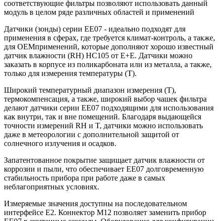
соответствующие фильтры позволяют использовать данный
модуль в целом ряде различных областей и применений
Датчики (зонды) серии EE07 - идеально подходят для
применения в сферах, где требуется климат-контроль, а также,
для OEMприменений, которые дополняют хорошо известный
датчик влажности (RH) HC105 от E+E. Датчики можно
заказать в корпусе из поликарбоната или из металла, а также,
только для измерения температуры (T).
Широкий температурный диапазон измерения (T),
термокомпенсация, а также, широкий выбор чашек фильтра
делают датчики серии EE07 подходящими для использования
как внутри, так и вне помещений. Благодаря выдающейся
точности измерений RH и T, датчики можно использовать
даже в метеорологии с дополнительной защитой от
солнечного излучения и осадков.
Запатентованное покрытие защищает датчик влажности от
коррозии и пыли, что обеспечивает EE07 долговременную
стабильность прибора при работе даже в самых
неблагоприятных условиях.
Измеряемые значения доступны на последовательном
интерфейсе E2. Коннектор M12 позволяет заменить прибор