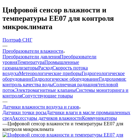
Цифровой сенсор влажности и
температуры ЕЕ07 для контроля
микроклимата
Полтраф СНГ
—
Преобразователи влажности
Преобразователи давления
Преобразователи
уровня
Температура
Промышленные
газоанализаторы
Расход
Скорость потока
воздуха
Метеорологические приборы
Гидрогеологическое
оборудование
Гидрологическое оборудование
Гидрохимия:
контроль качества воды
Солнечная радиация/тепловой
поток
Электромагнитные клапаны
Системы мониторинга и
контроля
Сопутствующие товары
—
Датчики влажности воздуха и газов
Датчики точки росы
Датчики влаги в масле промышленных
сред
Аксессуары датчиков влажности
Коммуникаторы
—
Цифровой сенсор влажности и температуры ЕЕ07 для
контроля микроклимата