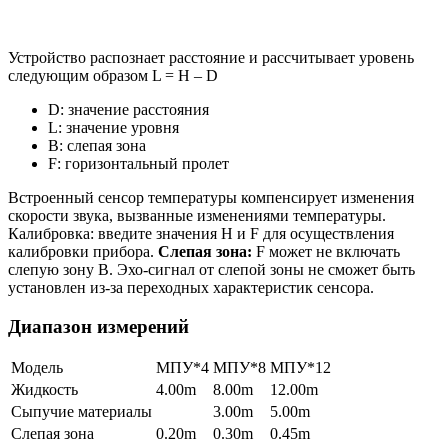
Устройство распознает расстояние и рассчитывает уровень
следующим образом L = H – D
D: значение расстояния
L: значение уровня
B: слепая зона
F: горизонтальный пролет
Встроенный сенсор температуры компенсирует изменения
скорости звука, вызванные изменениями температуры.
Калибровка: введите значения H и F для осуществления
калибровки прибора.
Слепая зона:
F может не включать
слепую зону B. Эхо-сигнал от слепой зоны не сможет быть
установлен из-за переходных характеристик сенсора.
Диапазон измерений
Модель
МПУ*4
МПУ*8
МПУ*12
Жидкость
4.00m
8.00m
12.00m
Сыпучие материалы
3.00m
5.00m
Слепая зона
0.20m
0.30m
0.45m