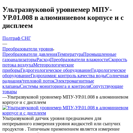
Ультразвуковой уровнемер МПУ-
УР.01.008 в алюминиевом корпусе и с
дисплеем
Полтраф СНГ
—
Преобразователи уровня
Преобразователи давления
Температура
Промышленные
газоанализаторы
Расход
Преобразователи влажности
Скорость
потока воздуха
Метеорологические
приборы
Гидрогеологическое оборудование
Гидрологическое
оборудование
Гидрохимия: контроль качества воды
Солнечная
радиация/тепловой поток
Электромагнитные
клапаны
Системы мониторинга и контроля
Сопутствующие
товары
—
Ультразвуковой уровнемер МПУ-УР.01.008 в алюминиевом
корпусе и с дисплеем
Ультразвуковой датчик уровня предназначен для
непрерывного измерения уровня жидкостей или сыпучих
продуктов . Типичным применением является измерение