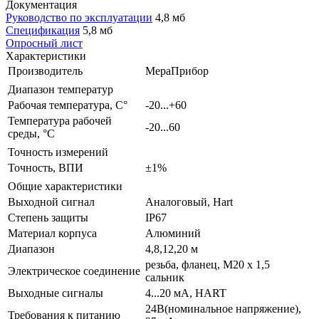
Документация
Руководство по эксплуатации
4,8 мб
Спецификация
5,8 мб
Опросный лист
Характеристики
Производитель
МераПрибор
Диапазон температур
Рабочая температура, С°
-20...+60
Температура рабочей
-20...60
среды, °С
Точность измерений
Точность, ВПИ
±1%
Общие характеристики
Выходной сигнал
Аналоговый, Hart
Степень защиты
IP67
Материал корпуса
Алюминий
Диапазон
4,8,12,20 м
резьба, фланец, М20 х 1,5
Электрическое соединение
сальник
Выходные сигналы
4...20 мА, HART
24В(номинальное напряжение),
Требования к питанию