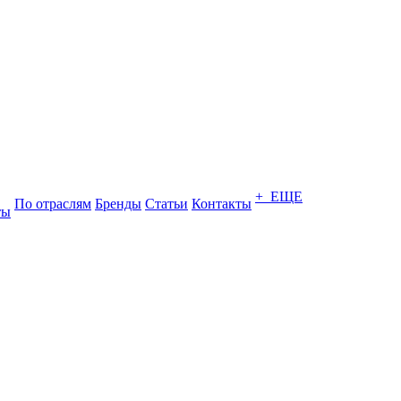
+ ЕЩЕ
По отраслям
Бренды
Статьи
Контакты
ты