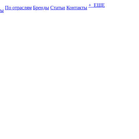
+ ЕЩЕ
По отраслям
Бренды
Статьи
Контакты
ты