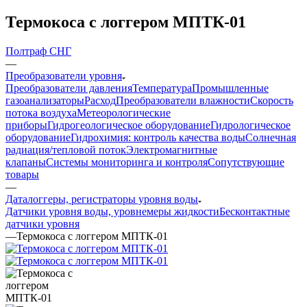
Термокоса с логгером МПТК-01
Полтраф СНГ
—
Преобразователи уровня
Преобразователи давления
Температура
Промышленные
газоанализаторы
Расход
Преобразователи влажности
Скорость
потока воздуха
Метеорологические
приборы
Гидрогеологическое оборудование
Гидрологическое
оборудование
Гидрохимия: контроль качества воды
Солнечная
радиация/тепловой поток
Электромагнитные
клапаны
Системы мониторинга и контроля
Сопутствующие
товары
—
Даталоггеры, регистраторы уровня воды
Датчики уровня воды, уровнемеры жидкости
Бесконтактные
датчики уровня
—
Термокоса с логгером МПТК-01