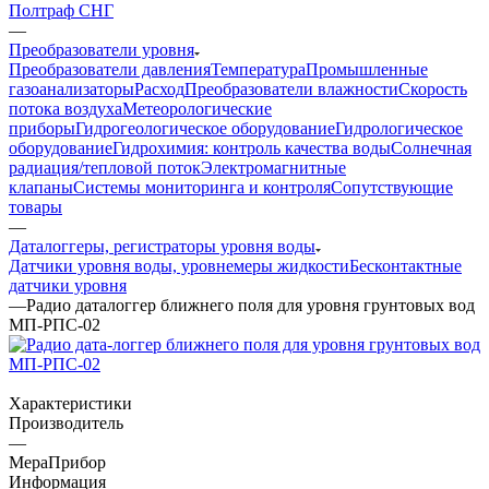
Полтраф СНГ
—
Преобразователи уровня
Преобразователи давления
Температура
Промышленные
газоанализаторы
Расход
Преобразователи влажности
Скорость
потока воздуха
Метеорологические
приборы
Гидрогеологическое оборудование
Гидрологическое
оборудование
Гидрохимия: контроль качества воды
Солнечная
радиация/тепловой поток
Электромагнитные
клапаны
Системы мониторинга и контроля
Сопутствующие
товары
—
Даталоггеры, регистраторы уровня воды
Датчики уровня воды, уровнемеры жидкости
Бесконтактные
датчики уровня
—
Радио даталоггер ближнего поля для уровня грунтовых вод
МП-РПС-02
Характеристики
Производитель
—
МераПрибор
Информация