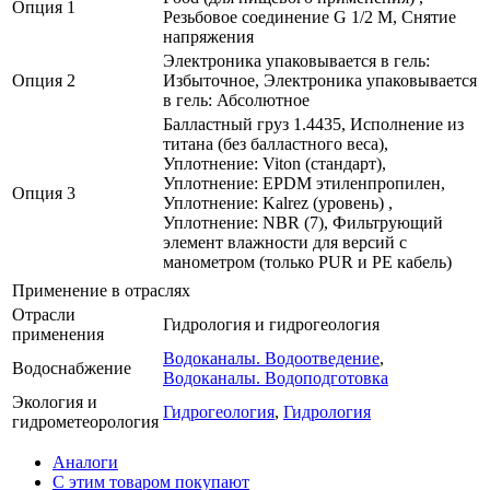
Опция 1
Резьбовое соединение G 1/2 M, Снятие
напряжения
Электроника упаковывается в гель:
Опция 2
Избыточное, Электроника упаковывается
в гель: Абсолютное
Балластный груз 1.4435, Исполнение из
титана (без балластного веса),
Уплотнение: Viton (стандарт),
Уплотнение: EPDM этиленпропилен,
Опция 3
Уплотнение: Kalrez (уровень) ,
Уплотнение: NBR (7), Фильтрующий
элемент влажности для версий с
манометром (только PUR и PE кабель)
Применение в отраслях
Отрасли
Гидрология и гидрогеология
применения
Водоканалы. Водоотведение
,
Водоснабжение
Водоканалы. Водоподготовка
Экология и
Гидрогеология
,
Гидрология
гидрометеорология
Аналоги
С этим товаром покупают