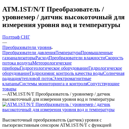
ATM.1ST/N/T Преобразователь /
уровнемер / датчик высокоточный для
измерения уровня вод и температуры
Полтраф СНГ
—
Преобразователи уровня
Преобразователи давления
Температура
Промышленные
газоанализаторы
Расход
Преобразователи влажности
Скорость
потока воздуха
Метеорологические
приборы
Гидрогеологическое оборудование
Гидрологическое
оборудование
Гидрохимия: контроль качества воды
Солнечная
радиация/тепловой поток
Электромагнитные
клапаны
Системы мониторинга и контроля
Сопутствующие
товары
—
ATM.1ST/N/T Преобразователь / уровнемер / датчик
высокоточный для измерения уровня вод и температуры
Высокоточный преобразователь (датчик) уровня с
пьезорезистивным сенсором ATM.1ST/N/T с функцией