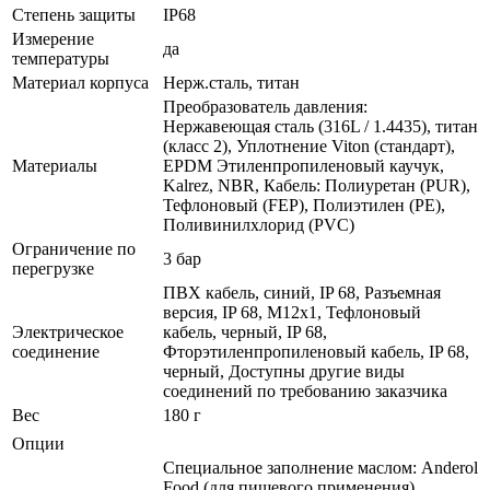
Степень защиты
IP68
Измерение
да
температуры
Материал корпуса
Нерж.сталь, титан
Преобразователь давления:
Нержавеющая сталь (316L / 1.4435), титан
(класс 2), Уплотнение Viton (стандарт),
Материалы
EPDM Этиленпропиленовый каучук,
Kalrez, NBR, Кабель: Полиуретан (PUR),
Тефлоновый (FEP), Полиэтилен (PE),
Поливинилхлорид (PVC)
Ограничение по
3 бар
перегрузке
ПВХ кабель, синий, IP 68, Разъемная
версия, IP 68, M12x1, Тефлоновый
Электрическое
кабель, черный, IP 68,
соединение
Фторэтиленпропиленовый кабель, IP 68,
черный, Доступны другие виды
соединений по требованию заказчика
Вес
180 г
Опции
Специальное заполнение маслом: Anderol
Food (для пищевого применения) ,