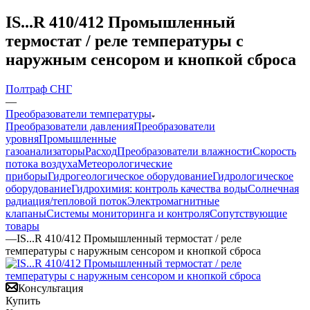
IS...R 410/412 Промышленный
термостат / реле температуры с
наружным сенсором и кнопкой сброса
Полтраф СНГ
—
Преобразователи температуры
Преобразователи давления
Преобразователи
уровня
Промышленные
газоанализаторы
Расход
Преобразователи влажности
Скорость
потока воздуха
Метеорологические
приборы
Гидрогеологическое оборудование
Гидрологическое
оборудование
Гидрохимия: контроль качества воды
Солнечная
радиация/тепловой поток
Электромагнитные
клапаны
Системы мониторинга и контроля
Сопутствующие
товары
—
IS...R 410/412 Промышленный термостат / реле
температуры с наружным сенсором и кнопкой сброса
Консультация
Купить