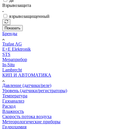
да
Взрывозащита
взрывозащищенный
Показать
Бренды
Trafag AG
E+E Elektronik
STS
Мераприбор
In-Situ
Lambrecht
КИП И АВТОМАТИКА
Давление (датчики/реле)
Уровень (датчики/регистраторы)
Температура
Газоанализ
Расход
Влажность
Скорость потока воздуха
Метеорологические приборы
Гидрохимия