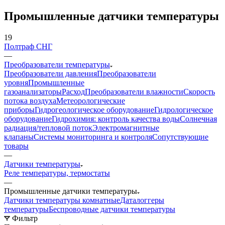
Промышленные датчики температуры
19
Полтраф СНГ
—
Преобразователи температуры
Преобразователи давления
Преобразователи
уровня
Промышленные
газоанализаторы
Расход
Преобразователи влажности
Скорость
потока воздуха
Метеорологические
приборы
Гидрогеологическое оборудование
Гидрологическое
оборудование
Гидрохимия: контроль качества воды
Солнечная
радиация/тепловой поток
Электромагнитные
клапаны
Системы мониторинга и контроля
Сопутствующие
товары
—
Датчики температуры
Реле температуры, термостаты
—
Промышленные датчики температуры
Датчики температуры комнатные
Даталоггеры
температуры
Беспроводные датчики температуры
Фильтр