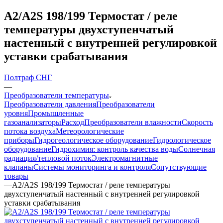
A2/A2S 198/199 Термостат / реле
температуры двухступенчатый
настенный с внутренней регулировкой
уставки срабатывания
Полтраф СНГ
—
Преобразователи температуры
Преобразователи давления
Преобразователи
уровня
Промышленные
газоанализаторы
Расход
Преобразователи влажности
Скорость
потока воздуха
Метеорологические
приборы
Гидрогеологическое оборудование
Гидрологическое
оборудование
Гидрохимия: контроль качества воды
Солнечная
радиация/тепловой поток
Электромагнитные
клапаны
Системы мониторинга и контроля
Сопутствующие
товары
—
A2/A2S 198/199 Термостат / реле температуры
двухступенчатый настенный с внутренней регулировкой
уставки срабатывания