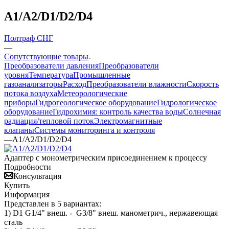
A1/A2/D1/D2/D4
Полтраф СНГ
—
Сопутствующие товары
Преобразователи давления
Преобразователи
уровня
Температура
Промышленные
газоанализаторы
Расход
Преобразователи влажности
Скорость
потока воздуха
Метеорологические
приборы
Гидрогеологическое оборудование
Гидрологическое
оборудование
Гидрохимия: контроль качества воды
Солнечная
радиация/тепловой поток
Электромагнитные
клапаны
Системы мониторинга и контроля
—
A1/A2/D1/D2/D4
Адаптер с монометрическим присоединением к процессу
Подробности
Консультация
Купить
Информация
Представлен в 5 вариантах:
1) D1 G1/4" внеш. - G3/8" внеш. манометрич., нержавеющая
сталь