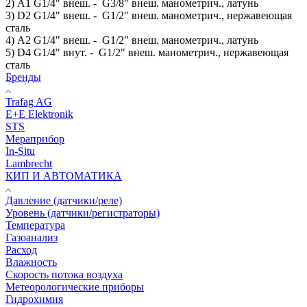
2) А1 G1/4" внеш. - G3/8" внеш. манометрич., латунь
3) D2 G1/4" внеш. - G1/2" внеш. манометрич., нержавеющая
сталь
4) А2 G1/4" внеш. - G1/2" внеш. манометрич., латунь
5) D4 G1/4" внут. - G1/2" внеш. манометрич., нержавеющая
сталь
Бренды
Trafag AG
E+E Elektronik
STS
Мераприбор
In-Situ
Lambrecht
КИП И АВТОМАТИКА
Давление (датчики/реле)
Уровень (датчики/регистраторы)
Температура
Газоанализ
Расход
Влажность
Скорость потока воздуха
Метеорологические приборы
Гидрохимия