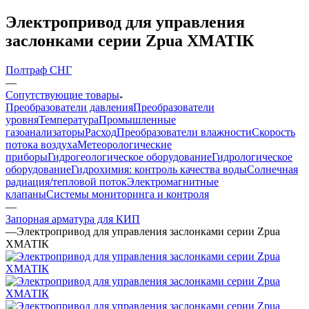
Электропривод для управления
заслонками серии Zpua ХМАТIК
Полтраф СНГ
—
Сопутствующие товары
Преобразователи давления
Преобразователи
уровня
Температура
Промышленные
газоанализаторы
Расход
Преобразователи влажности
Скорость
потока воздуха
Метеорологические
приборы
Гидрогеологическое оборудование
Гидрологическое
оборудование
Гидрохимия: контроль качества воды
Солнечная
радиация/тепловой поток
Электромагнитные
клапаны
Системы мониторинга и контроля
—
Запорная арматура для КИП
—
Электропривод для управления заслонками серии Zpua
ХМАТIК