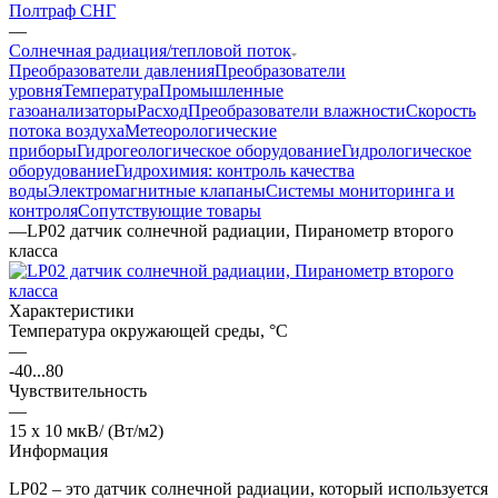
Полтраф СНГ
—
Солнечная радиация/тепловой поток
Преобразователи давления
Преобразователи
уровня
Температура
Промышленные
газоанализаторы
Расход
Преобразователи влажности
Скорость
потока воздуха
Метеорологические
приборы
Гидрогеологическое оборудование
Гидрологическое
оборудование
Гидрохимия: контроль качества
воды
Электромагнитные клапаны
Системы мониторинга и
контроля
Сопутствующие товары
—
LP02 датчик солнечной радиации, Пиранометр второго
класса
Характеристики
Температура окружающей среды, °С
—
-40...80
Чувствительность
—
15 x 10 мкВ/ (Вт/м2)
Информация
LP02 – это датчик солнечной радиации, который используется