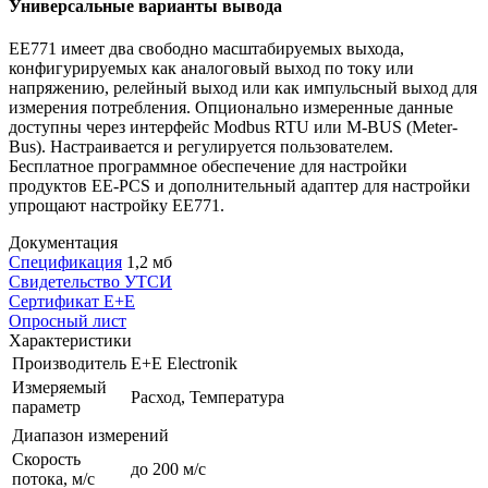
Универсальные варианты вывода
EE771 имеет два свободно масштабируемых выхода,
конфигурируемых как аналоговый выход по току или
напряжению, релейный выход или как импульсный выход для
измерения потребления. Опционально измеренные данные
доступны через интерфейс Modbus RTU или M-BUS (Meter-
Bus). Настраивается и регулируется пользователем.
Бесплатное программное обеспечение для настройки
продуктов EE-PCS и дополнительный адаптер для настройки
упрощают настройку EE771.
Документация
Спецификация
1,2 мб
Свидетельство УТСИ
Сертификат E+E
Опросный лист
Характеристики
Производитель
E+E Electronik
Измеряемый
Расход, Температура
параметр
Диапазон измерений
Cкорость
до 200 м/с
потока, м/c