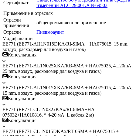
Сертификат
измерений AT.C.29.001.A №69503
Применение в отраслях
Отрасли
общепромышленное применение
применения
Отрасли
Пневмоаудит
Модификации
ЕЕ771 (EE771-AH1N015DKA/RI-SIMA + HA075015, 15 mm,
воздух, расходомер для воздуха и газов)
Консультация
ЕЕ771 (EE771-AL1N025XKA/RB-6MA + HA075025, 4...20mA,
25 mm, воздух, расходомер для воздуха и газов)
Консультация
ЕЕ771 (EE771-AL1N015XKA/RB-6MA + HA075015, 4...20mA,
15 mm, воздух, расходомер для воздуха и газов)
Консультация
ЕЕ771 (EE771-CL1N032xKAx/RI-6IMA+HA
075032+HA010816, * 4-20 мА, L кабеля 2 м)
Консультация
ЕЕ771 (EE771-СL1N015DKAx/RT-6SMA + HA075015 +