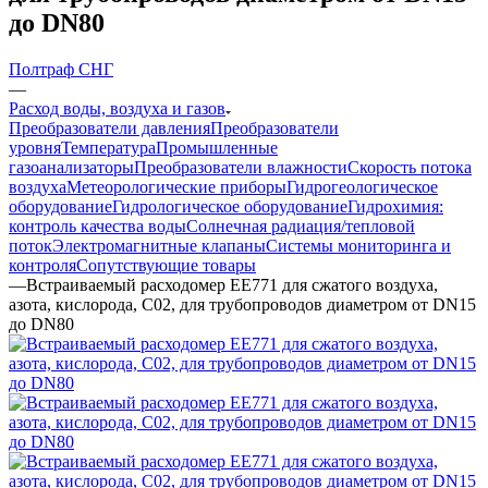
до DN80
Полтраф СНГ
—
Расход воды, воздуха и газов
Преобразователи давления
Преобразователи
уровня
Температура
Промышленные
газоанализаторы
Преобразователи влажности
Скорость потока
воздуха
Метеорологические приборы
Гидрогеологическое
оборудование
Гидрологическое оборудование
Гидрохимия:
контроль качества воды
Солнечная радиация/тепловой
поток
Электромагнитные клапаны
Системы мониторинга и
контроля
Сопутствующие товары
—
Встраиваемый расходомер EE771 для сжатого воздуха,
азота, кислорода, С02, для трубопроводов диаметром от DN15
до DN80