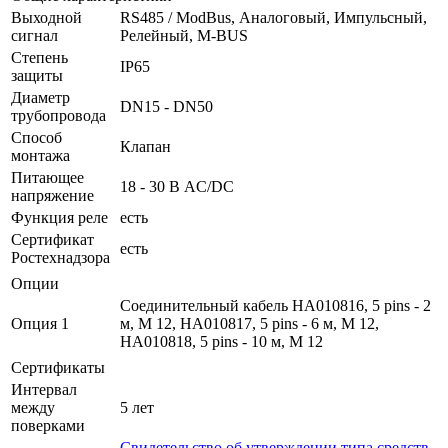
Выходной
RS485 / ModBus, Аналоговый, Импульсный,
сигнал
Релейный, M-BUS
Степень
IP65
защиты
Диаметр
DN15 - DN50
трубопровода
Способ
Клапан
монтажа
Питающее
18 - 30 В AC/DC
напряжение
Функция реле
есть
Сертификат
есть
Ростехнадзора
Опции
Соединительный кабель HA010816, 5 pins - 2
Опция 1
м, М 12, HA010817, 5 pins - 6 м, М 12,
HA010818, 5 pins - 10 м, М 12
Сертификаты
Интервал
между
5 лет
поверками
Свидетельство об утверждении типа средств