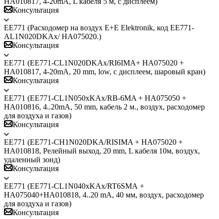
HA010817, 4-20mA, L кабеля 5 м, с дисплеем)
Консультация
ЕЕ771 (Расходомер на воздух Е+Е Elektronik, код EE771-
AL1N020DKAx/ HA075020.)
Консультация
ЕЕ771 (EE771-СL1N020DKАx/RI6IMA+ HA075020 +
HA010817, 4-20mA, 20 mm, low, с дисплеем, шаровый кран)
Консультация
ЕЕ771 (EE771-CL1N050xKAx/RB-6MA + HA075050 +
HA010816, 4..20mA, 50 mm, кабель 2 м., воздух, расходомер
для воздуха и газов)
Консультация
ЕЕ771 (EE771-CH1N020DKA/RISIMA + HA075020 +
HA010818, Релейный выход, 20 mm, L кабеля 10м, воздух,
удаленный зонд)
Консультация
ЕЕ771 (EE771-СL1N040хKАх/RT6SMА +
HA075040+HA010818, 4..20 mA, 40 мм, воздух, расходомер
для воздуха и газов)
Консультация