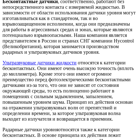
Бесконтактные датчики
, соответственно, работают без
непосредственного контакта с измеряемой жидкостью. В
зависимости от области использования датчики уровня могут
изготавливаться как в стандартном, так и во
взрывозащищенном исполнении, когда они предназначены
для работы в агрессивных средах и зонах, которые являются
потенциально взрывоопасными. Наша компания является
представителем в России и странах СНГ компании Hycontrol
(Великобритания), которая занимается производством
радарных и ультразвуковых датчиков уровня.
Ультразвуковые датчики жидкости
относятся к категории
бесконтактных. Они имеют очень высокую точность (вплоть
до миллиметра). Кроме этого они имеют огромное
преимущество перед фотоэлектрическими бесконтактными
датчиками из-за того, что они не зависят от состояния
окружающей среды, то есть полноценно работают в
помещениях с сильным задымлением, запылением,
повышенным уровнем шума. Принцип их действия основан
на отражении ультразвуковых волн от препятствий и
определении времени, за которое ультразвуковая волна
выходит из излучателя и возвращается в приемник.
Радарные датчики уровня
относятся также к категории
бесконтактных. В основе принципа их действия лежит