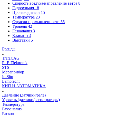
Скорость воздуха/направление ветра
8
Гидрохимия
18
Производители
15
Температура
23
Отрасли промышленности
55
Уровень
42
Газоанализ
3
Клапаны
4
Выставки
5
Бренды
Trafag AG
E+E Elektronik
STS
Мераприбор
In-Situ
Lambrecht
КИП И АВТОМАТИКА
Давление (датчики/реле)
Уровень (датчики/регистраторы)
Температура
Газоанализ
Расход