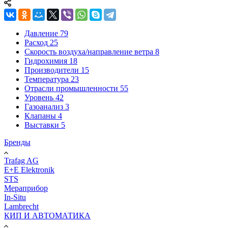
Давление
79
Расход
25
Скорость воздуха/направление ветра
8
Гидрохимия
18
Производители
15
Температура
23
Отрасли промышленности
55
Уровень
42
Газоанализ
3
Клапаны
4
Выставки
5
Бренды
Trafag AG
E+E Elektronik
STS
Мераприбор
In-Situ
Lambrecht
КИП И АВТОМАТИКА