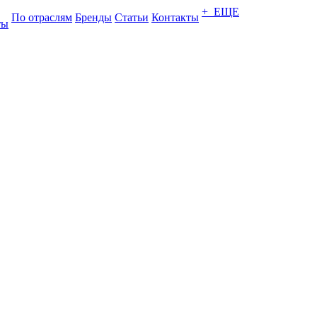
+ ЕЩЕ
По отраслям
Бренды
Статьи
Контакты
ты