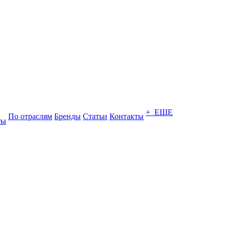
+ ЕЩЕ
По отраслям
Бренды
Статьи
Контакты
ты