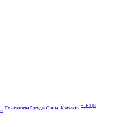
+ ЕЩЕ
По отраслям
Бренды
Статьи
Контакты
ты