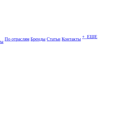
+ ЕЩЕ
По отраслям
Бренды
Статьи
Контакты
ты