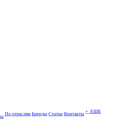
+ ЕЩЕ
По отраслям
Бренды
Статьи
Контакты
ты