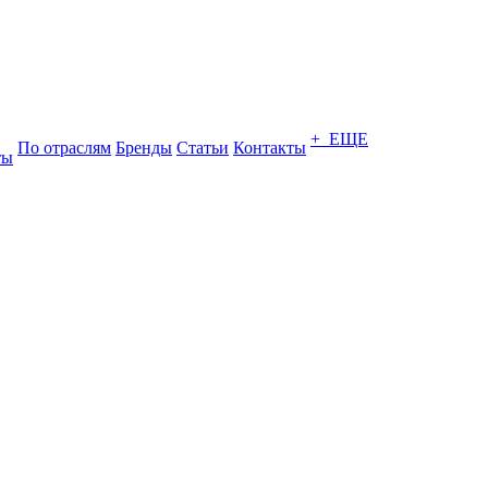
+ ЕЩЕ
По отраслям
Бренды
Статьи
Контакты
ты