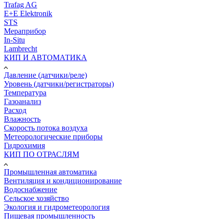
Trafag AG
E+E Elektronik
STS
Мераприбор
In-Situ
Lambrecht
КИП И АВТОМАТИКА
Давление (датчики/реле)
Уровень (датчики/регистраторы)
Температура
Газоанализ
Расход
Влажность
Скорость потока воздуха
Метеорологические приборы
Гидрохимия
КИП ПО ОТРАСЛЯМ
Промышленная автоматика
Вентиляция и кондиционирование
Водоснабжение
Сельское хозяйство
Экология и гидрометеорология
Пищевая промышленность