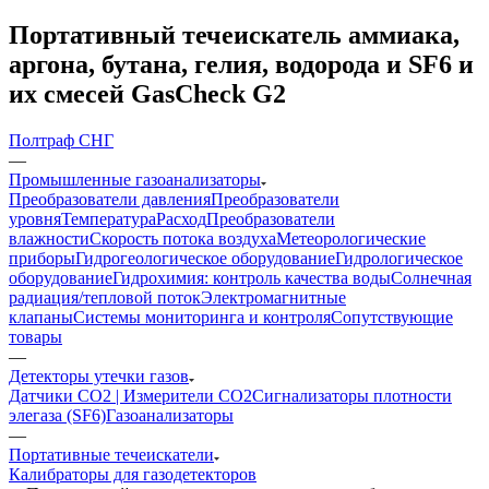
Портативный течеискатель аммиака,
аргона, бутана, гелия, водорода и SF6 и
их смесей GasCheck G2
Полтраф СНГ
—
Промышленные газоанализаторы
Преобразователи давления
Преобразователи
уровня
Температура
Расход
Преобразователи
влажности
Скорость потока воздуха
Метеорологические
приборы
Гидрогеологическое оборудование
Гидрологическое
оборудование
Гидрохимия: контроль качества воды
Солнечная
радиация/тепловой поток
Электромагнитные
клапаны
Системы мониторинга и контроля
Сопутствующие
товары
—
Детекторы утечки газов
Датчики CO2 | Измерители СО2
Сигнализаторы плотности
элегаза (SF6)
Газоанализаторы
—
Портативные течеискатели
Калибраторы для газодетекторов