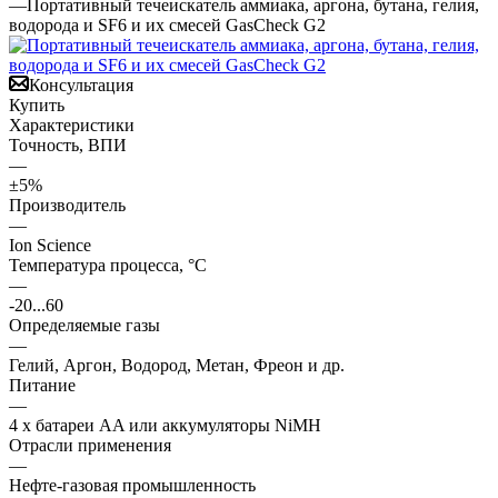
—
Портативный течеискатель аммиака, аргона, бутана, гелия,
водорода и SF6 и их смесей GasCheck G2
Консультация
Купить
Характеристики
Точность, ВПИ
—
±5%
Производитель
—
Ion Science
Температура процесса, °С
—
-20...60
Определяемые газы
—
Гелий, Аргон, Водород, Метан, Фреон и др.
Питание
—
4 x батареи AA или аккумуляторы NiMH
Отрасли применения
—
Нефте-газовая промышленность