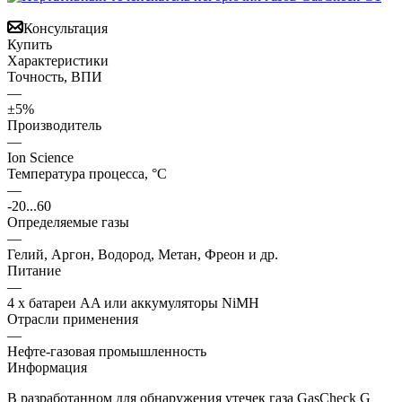
Консультация
Купить
Характеристики
Точность, ВПИ
—
±5%
Производитель
—
Ion Science
Температура процесса, °С
—
-20...60
Определяемые газы
—
Гелий, Аргон, Водород, Метан, Фреон и др.
Питание
—
4 x батареи AA или аккумуляторы NiMH
Отрасли применения
—
Нефте-газовая промышленность
Информация
В разработанном для обнаружения утечек газа GasCheck G