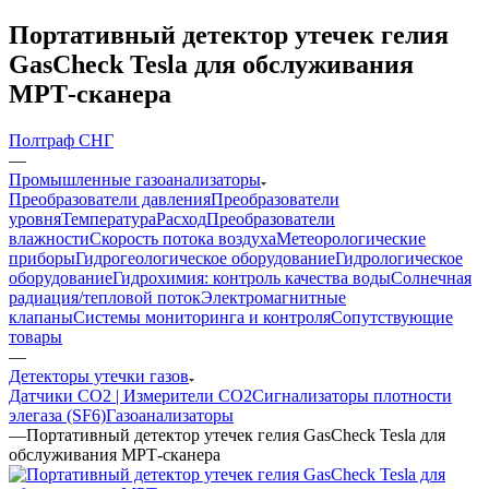
Портативный детектор утечек гелия
GasCheck Tesla для обслуживания
МРТ-сканера
Полтраф СНГ
—
Промышленные газоанализаторы
Преобразователи давления
Преобразователи
уровня
Температура
Расход
Преобразователи
влажности
Скорость потока воздуха
Метеорологические
приборы
Гидрогеологическое оборудование
Гидрологическое
оборудование
Гидрохимия: контроль качества воды
Солнечная
радиация/тепловой поток
Электромагнитные
клапаны
Системы мониторинга и контроля
Сопутствующие
товары
—
Детекторы утечки газов
Датчики CO2 | Измерители СО2
Сигнализаторы плотности
элегаза (SF6)
Газоанализаторы
—
Портативный детектор утечек гелия GasCheck Tesla для
обслуживания МРТ-сканера