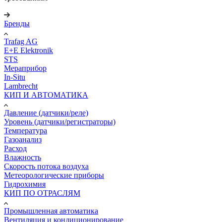
Бренды
Trafag AG
E+E Elektronik
STS
Мераприбор
In-Situ
Lambrecht
КИП И АВТОМАТИКА
Давление (датчики/реле)
Уровень (датчики/регистраторы)
Температура
Газоанализ
Расход
Влажность
Скорость потока воздуха
Метеорологические приборы
Гидрохимия
КИП ПО ОТРАСЛЯМ
Промышленная автоматика
Вентиляция и кондиционирование