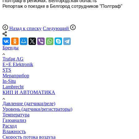
Полтраф в регионах. Белгородская область
Репортаж о поездке в Белгород сотрудников "Полтраф"
Назад к списку
Следующий
Бренды
Trafag AG
E+E Elektronik
STS
Мераприбор
In-Situ
Lambrecht
КИП И АВТОМАТИКА
Давление (датчики/реле)
Уровень (датчики/регистраторы)
Температура
Газоанализ
Расход
Влажность
Скорость потока воздуха