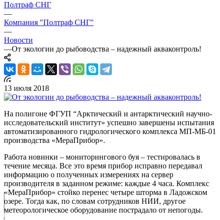
Полтраф СНГ
—
Компания "Полтраф СНГ"
—
Новости
—
От экологии до рыбоводства – надежный акваконтроль!
13 июля 2018
На полигоне ФГУП “Арктический и антарктический научно-
исследовательский институт» успешно завершены испытания
автоматизированного гидрологического комплекса МП-МБ-01
производства «МераПрибор».
Работа новинки – мониторингового буя – тестировалась в
течение месяца. Все это время прибор исправно передавал
информацию о полученных измерениях на сервер
производителя в заданном режиме: каждые 4 часа. Комплекс
«МераПрибор» стойко перенес четыре шторма в Ладожском
озере. Тогда как, по словам сотрудников НИИ, другое
метеорологическое оборудование пострадало от непогоды.
 вашем водоеме -