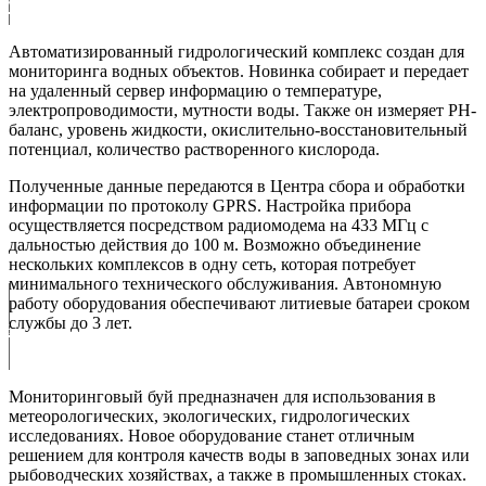
й МП-МБ-01
Автоматизированный гидрологический комплекс создан для
мониторинга водных объектов. Новинка собирает и передает
на удаленный сервер информацию о температуре,
электропроводимости, мутности воды. Также он измеряет РН-
баланс, уровень жидкости, окислительно-восстановительный
потенциал, количество растворенного кислорода.
Полученные данные передаются в Центра сбора и обработки
информации по протоколу GPRS. Настройка прибора
осуществляется посредством радиомодема на 433 МГц с
дальностью действия до 100 м. Возможно объединение
нескольких комплексов в одну сеть, которая потребует
минимального технического обслуживания. Автономную
работу оборудования обеспечивают литиевые батареи сроком
...
службы до 3 лет.
нные стоки? Буй знает
Мониторинговый буй предназначен для использования в
метеорологических, экологических, гидрологических
исследованиях. Новое оборудование станет отличным
решением для контроля качеств воды в заповедных зонах или
рыбоводческих хозяйствах, а также в промышленных стоках.