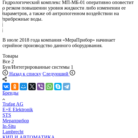
Гидрологический комплекс МП-МБ-01 оперативно оповестит
о резком повышении уровня жидкости либо изменении ее
ый гидрологический
параметров, а также об антропогенном воздействии на
прибрежные воды.
01 -
ь любых акваторий!
В июле 2018 года компания «МераПрибор» начинает
серийное производство данного оборудования.
Товары
Все
2
Буи/Интегрированные системы
1
Назад к списку
Следующий
Бренды
Trafag AG
E+E Elektronik
STS
Мераприбор
In-Situ
Lambrecht
КИП И АВТОМАТИКА