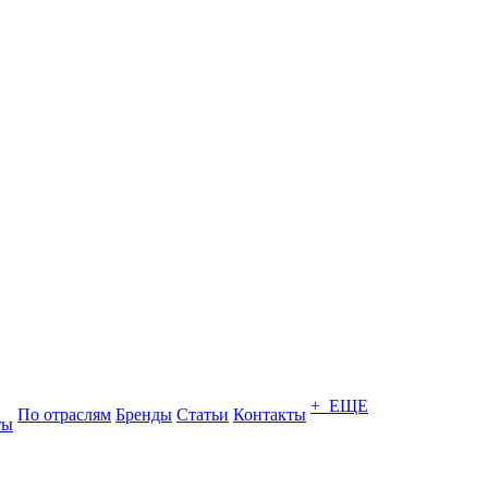
+ ЕЩЕ
По отраслям
Бренды
Статьи
Контакты
ты