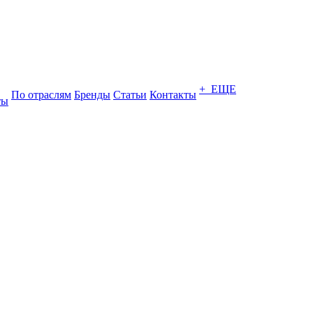
+ ЕЩЕ
По отраслям
Бренды
Статьи
Контакты
ты