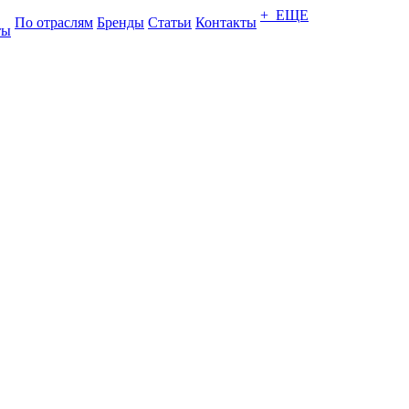
+ ЕЩЕ
По отраслям
Бренды
Статьи
Контакты
ты