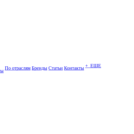
+ ЕЩЕ
По отраслям
Бренды
Статьи
Контакты
ты