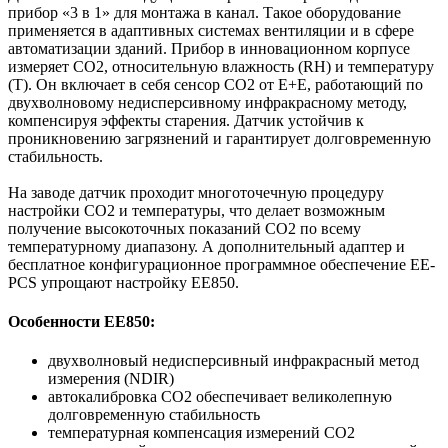
прибор «3 в 1» для монтажа в канал. Такое оборудование
применяется в адаптивных системах вентиляции и в сфере
автоматизации зданий. Прибор в инновационном корпусе
измеряет CO2, относительную влажность (RH) и температуру
(T). Он включает в себя сенсор CO2 от E+E, работающий по
двухволновому недисперсивному инфракрасному методу,
компенсируя эффекты старения. Датчик устойчив к
проникновению загрязнений и гарантирует долговременную
стабильность.
На заводе датчик проходит многоточечную процедуру
настройки CO2 и температуры, что делает возможным
получение высокоточных показаний CO2 по всему
температурному диапазону. А дополнительный адаптер и
бесплатное конфигурационное программное обеспечение EE-
PCS упрощают настройку EE850.
Особенности EE850:
двухволновый недисперсивный инфракрасный метод
измерения (NDIR)
автокалибровка CO2 обеспечивает великолепную
долговременную стабильность
температурная компенсация измерений CO2