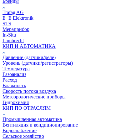
Бренды
Trafag AG
E+E Elektronik
STS
Мераприбор
In-Situ
Lambrecht
КИП И АВТОМАТИКА
Давление (датчики/реле)
Уровень (датчики/регистраторы)
Температура
Газоанализ
Расход
Влажность
Скорость потока воздуха
Метеорологические приборы
Гидрохимия
КИП ПО ОТРАСЛЯМ
Промышленная автоматика
Вентиляция и кондиционирование
Водоснабжение
Сельское хозяйство