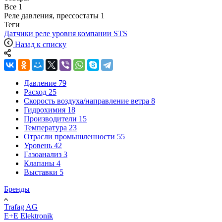
Все
1
Реле давления, прессостаты
1
Теги
Датчики реле уровня компании STS
Назад к списку
Давление
79
Расход
25
Скорость воздуха/направление ветра
8
Гидрохимия
18
Производители
15
Температура
23
Отрасли промышленности
55
Уровень
42
Газоанализ
3
Клапаны
4
Выставки
5
Бренды
Trafag AG
E+E Elektronik