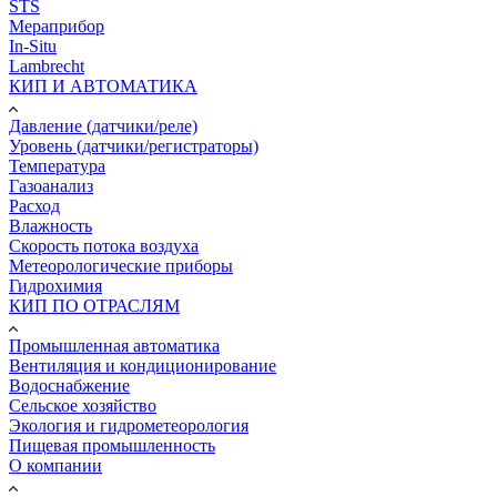
STS
Мераприбор
In-Situ
Lambrecht
КИП И АВТОМАТИКА
Давление (датчики/реле)
Уровень (датчики/регистраторы)
Температура
Газоанализ
Расход
Влажность
Скорость потока воздуха
Метеорологические приборы
Гидрохимия
КИП ПО ОТРАСЛЯМ
Промышленная автоматика
Вентиляция и кондиционирование
Водоснабжение
Сельское хозяйство
Экология и гидрометеорология
Пищевая промышленность
О компании