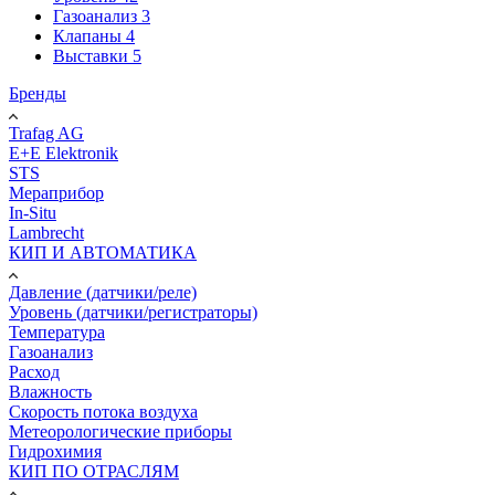
Газоанализ
3
Клапаны
4
Выставки
5
Бренды
Trafag AG
E+E Elektronik
STS
Мераприбор
In-Situ
Lambrecht
КИП И АВТОМАТИКА
Давление (датчики/реле)
Уровень (датчики/регистраторы)
Температура
Газоанализ
Расход
Влажность
Скорость потока воздуха
Метеорологические приборы
Гидрохимия
КИП ПО ОТРАСЛЯМ