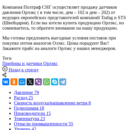
Компания Полтраф СНГ осуществляет продажу датчиков
давления Орлэкс ( в том числе,
дем – 102
и
дем – 202
) от
ведущих европейских представителей компаний Trafag и STS
(Швейцария). Если вы хотели купить продукцию Орлэкс, но
сомневаетесь, то обратите внимание на нашу продукцию.
Мы готовы предложить выгодные условия поставок при
покупке оптом аналогов Олэкс. Цены порадуют Вас!
Закажите прайс на аналоги Орлэкс у наших менеджеров.
Теги
Приборы и датчики Орлэкс
Назад к списку
Давление
79
Расход
25
Скорость воздуха/направление ветра
8
Гидрохимия
18
Производители
15
Температура
23
Отрасли промышленности
55
Уровень
42